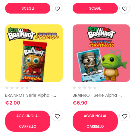
SCEGLI
SCEGLI
BRAINROT Serie Alpha –
BRAINROT Serie Alpha –
Carte
Portachiave
€
2.00
€
6.90
AGGIUNGI AL
AGGIUNGI AL
CARRELLO
CARRELLO