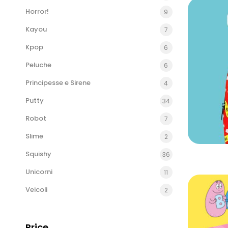
Horror!
9
Kayou
7
Kpop
6
Peluche
6
Principesse e Sirene
4
Putty
34
Robot
7
Slime
2
Squishy
36
Unicorni
11
Veicoli
2
Price