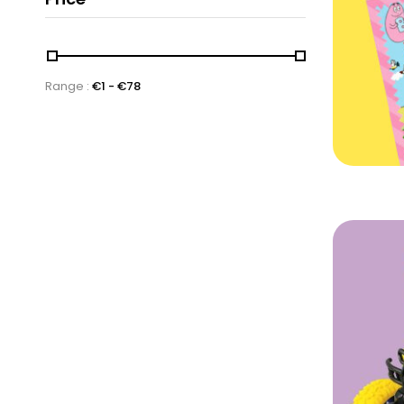
Range :
€
1
- €
78