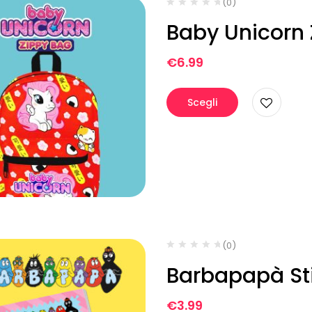
(0)
Baby Unicorn
€
6.99
Scegli
(0)
Barbapapà St
€
3.99