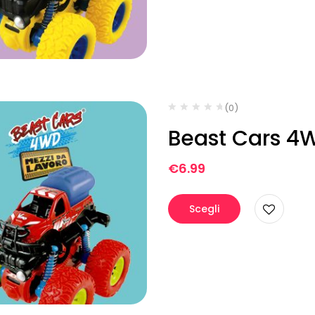
(0)
Beast Cars 4W
€
6.99
Scegli