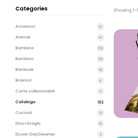
Categories
Showing 1–1
Accessori
10
Animali
41
Bambina
133
Bambino
119
Bambole
18
Brainrot
4
Carte collezionabili
11
Catalogo
162
Cuccioli
13
Dino+Draghi
16
DLove-DayDreamer
3