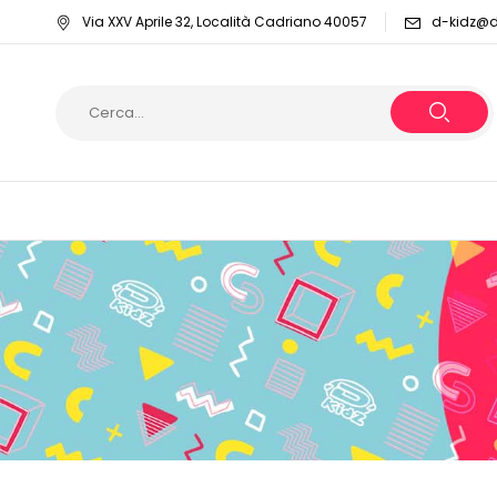
Via XXV Aprile 32, Località Cadriano 40057
d-kidz@dy