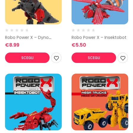
Robo Power X – Dyno
Robo Power X – Insektobot
Squad 3
€
8.99
€
5.50
SCEGLI
SCEGLI