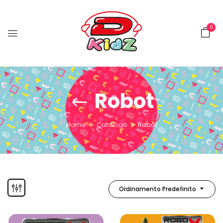
0
Robot
Home
Catalogo
Robot
Ordinamento Predefinito