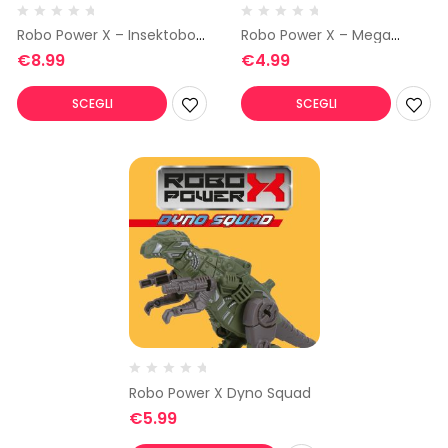
Robo Power X – Insektobot
Robo Power X – Mega
2
Trucks Mezzi da Lavoro
€
8.99
€
4.99
SCEGLI
SCEGLI
Robo Power X Dyno Squad
€
5.99