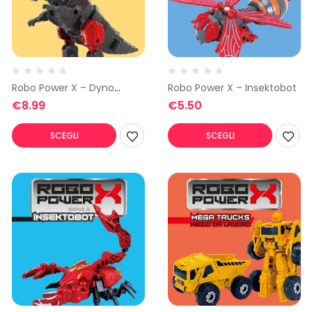
Robo Power X – Dyno
Robo Power X – Insektobot
Squad 3
€
8.99
€
5.50
SCEGLI
SCEGLI