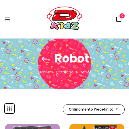
0
Robot
Home
Catalogo
Robot
Ordinamento Predefinito