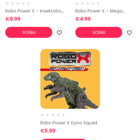
Robo Power X – Insektobot
Robo Power X – Mega
2
Trucks Mezzi da Lavoro
€
8.99
€
4.99
SCEGLI
SCEGLI
Robo Power X Dyno Squad
€
5.99