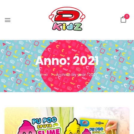
0
Anno:
2021
Home
Archive by year "2021"