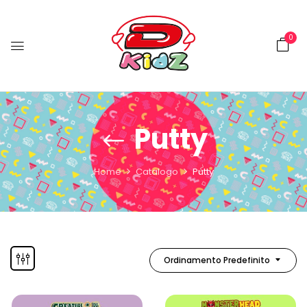
0
Putty
Home
Catalogo
Putty
Ordinamento Predefinito