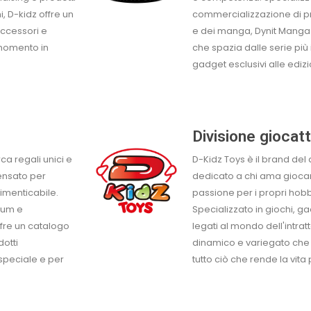
i, D-kidz offre un
commercializzazione di pr
accessori e
e dei manga, Dynit Manga 
 momento in
che spazia dalle serie più 
gadget esclusivi alle edizi
Divisione giocat
ca regali unici e
D-Kidz Toys è il brand del
ensato per
dedicato a chi ama giocare
imenticabile.
passione per i propri hobb
mium e
Specializzato in giochi, gad
ffre un catalogo
legati al mondo dell'intra
dotti
dinamico e variegato che 
 speciale e per
tutto ciò che rende la vita