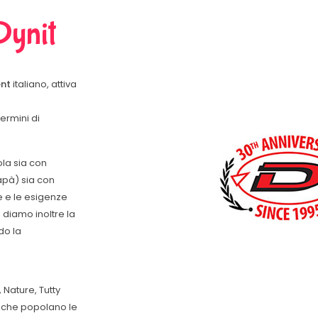
Dynit
ent
italiano, attiva
termini di
ola sia con
apà) sia con
e e le esigenze
 diamo inoltre la
ndo la
 Nature, Tutty
ni che popolano le