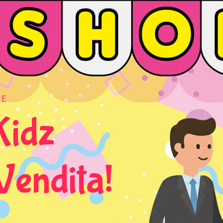
RE
Kidz
Vendita!