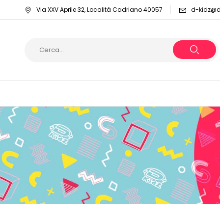
Via XXV Aprile 32, Località Cadriano 40057
d-kidz@dy