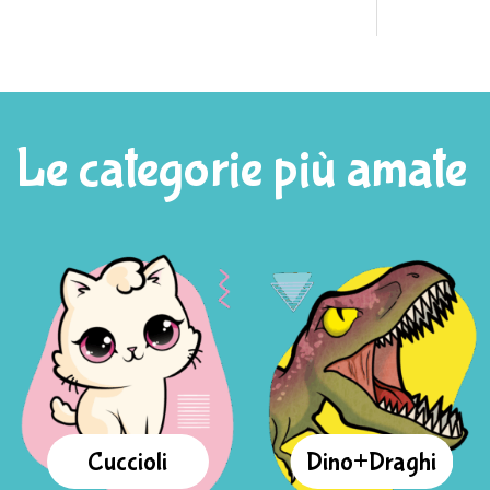
Le categorie più amate
Cuccioli
Dino+Draghi