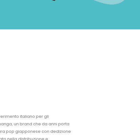
ferimento italiano per gli
manga, un brand che da anni porta
cultura pop giapponese con dedizione
to nella distribuzione e