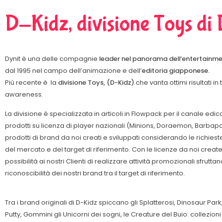
D-Kidz, divisione Toys di 
Dynit è una delle compagnie
leader nel panorama dell’entertainm
dal 1995 nel campo dell’animazione e dell’
editoria giapponese.
Più recente è la
divisione Toys, (D-Kidz)
che vanta ottimi risultati in 
awareness.
La divisione è specializzata in articoli in Flowpack per il canale edic
prodotti su licenza di player nazionali (Minions, Doraemon, Barbap
prodotti di brand da noi creati e sviluppati considerando le richiest
del mercato e del target di riferimento. Con le licenze da noi create
possibilità ai nostri Clienti di realizzare attività promozionali sfrutta
riconoscibilità dei nostri brand tra il target di riferimento.
Tra i brand originali di D-Kidz spiccano gli Splatterosi, Dinosaur Park,
Putty, Gommini gli Unicorni dei sogni, le Creature del Buio: collezio