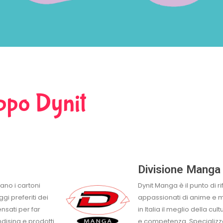
ruppo Dynit
Divisione Manga
ano i cartoni
Dynit Manga è il punto di ri
gi preferiti dei
appassionati di anime e 
nsati per far
in Italia il meglio della 
dising e prodotti
e competenza. Specializza