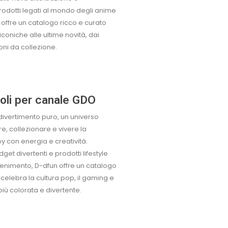
odotti legati al mondo degli anime
offre un catalogo ricco e curato
iconiche alle ultime novità, dai
oni da collezione.
toli per canale GDO
 divertimento puro, un universo
, collezionare e vivere la
y con energia e creatività.
get divertenti e prodotti lifestyle
ttenimento, D-dfun offre un catalogo
celebra la cultura pop, il gaming e
 più colorata e divertente.