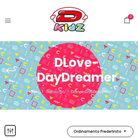
0
DLove-
DayDreamer
Home
Catalogo
DLove-DayDreamer
Ordinamento Predefinito