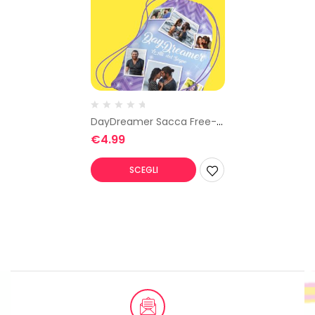
DayDreamer Sacca Free-
Time
€
4.99
SCEGLI