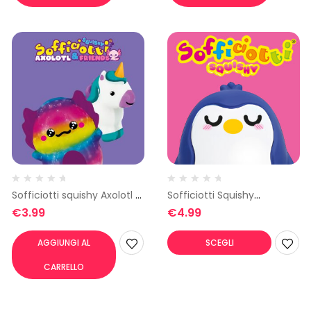
Sofficiotti squishy Axolotl &
Sofficiotti Squishy
Friends
Morbidissimi 2
€
3.99
€
4.99
AGGIUNGI AL
SCEGLI
CARRELLO