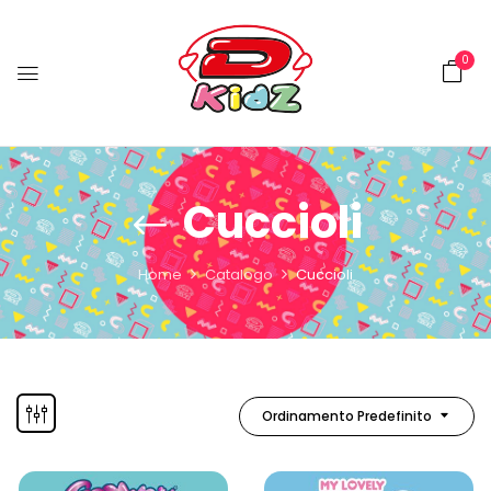
0
Cuccioli
Home
Catalogo
Cuccioli
Ordinamento Predefinito