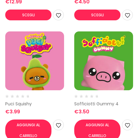
€
12.99
€
4.50
SCEGLI
SCEGLI
Puci Squishy
Sofficiotti Gummy 4
€
3.99
€
3.50
AGGIUNGI AL
AGGIUNGI AL
CARRELLO
CARRELLO