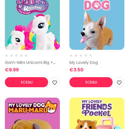
Gom-Mini Unicorni Big +
My Lovely Dog
baby
€
9.99
€
3.50
SCEGLI
SCEGLI