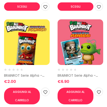
SCEGLI
SCEGLI
BRAINROT Serie Alpha –
BRAINROT Serie Alpha –
Carte
Portachiave
€
2.00
€
6.90
AGGIUNGI AL
AGGIUNGI AL
CARRELLO
CARRELLO