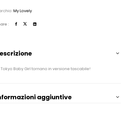
rchio:
My Lovely
are :
escrizione
 Tokyo Baby Girl tornano in versione tascabile!
nformazioni aggiuntive