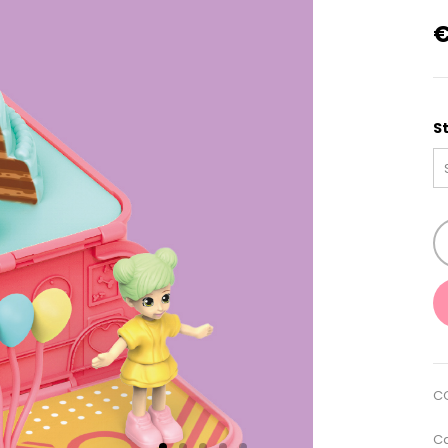
S
C
Ca