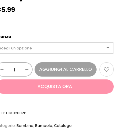
€
5.99
tanza
AGGIUNGI AL CARRELLO
ACQUISTA ORA
OD:
DIM02082P
tegorie:
Bambina
,
Bambole
,
Catalogo