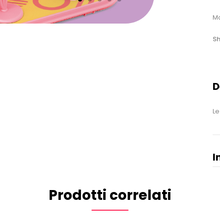
Ma
Sh
D
Le
I
Prodotti correlati