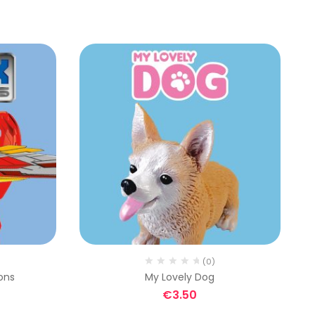
(0)
ons
My Lovely Dog
€
3.50