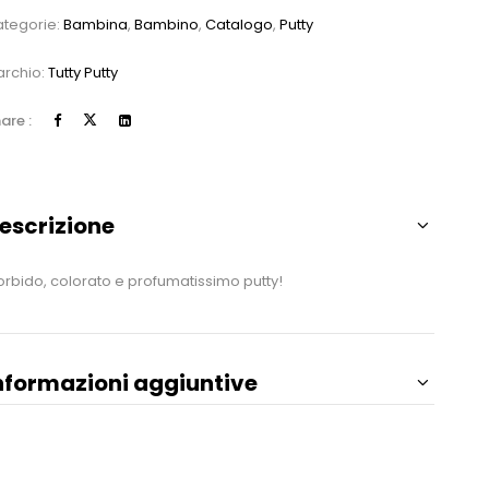
tegorie:
Bambina
,
Bambino
,
Catalogo
,
Putty
rchio:
Tutty Putty
are :
escrizione
rbido, colorato e profumatissimo putty!
nformazioni aggiuntive