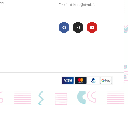
oni
Email :
d-kidz@dynit.it