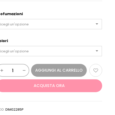
rofumazioni
olori
AGGIUNGI AL CARRELLO
ACQUISTA ORA
OD:
DIM02285P