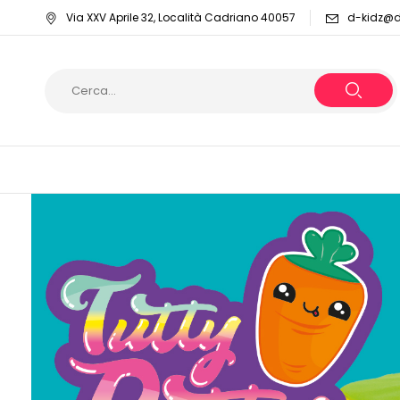
Via XXV Aprile 32, Località Cadriano 40057
d-kidz@dy