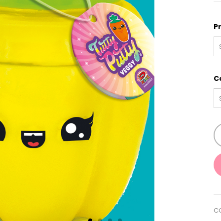
P
C
C