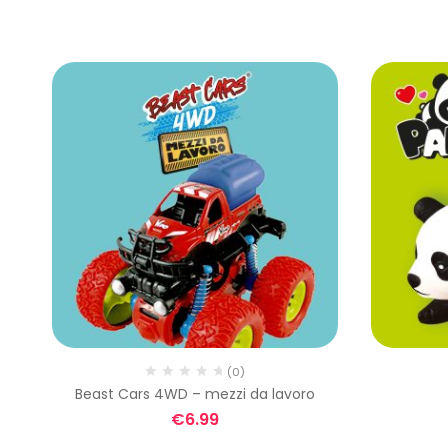
(0)
e
Beast Cars 4WD – mezzi da lavoro
€
6.99