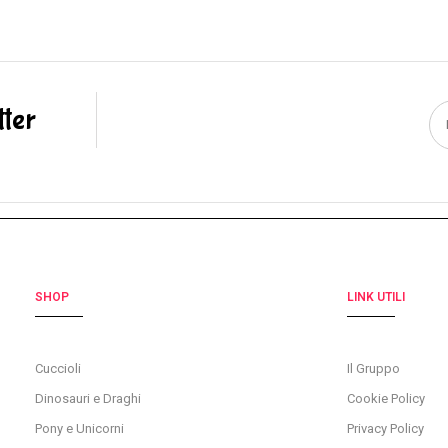
tter
SHOP
LINK UTILI
Cuccioli
Il Gruppo
Dinosauri e Draghi
Cookie Policy
Pony e Unicorni
Privacy Policy