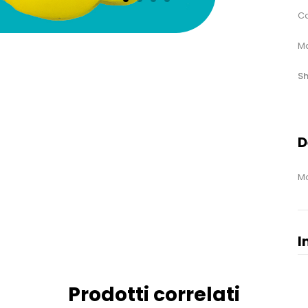
Ca
Ma
Sh
D
Mo
I
Prodotti correlati