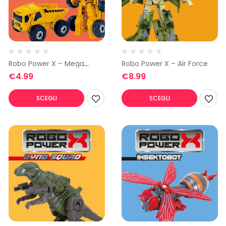
Robo Power X – Mega
Robo Power X – Air Force
Trucks Mezzi da Lavoro
€
4.99
€
8.99
SCEGLI
SCEGLI