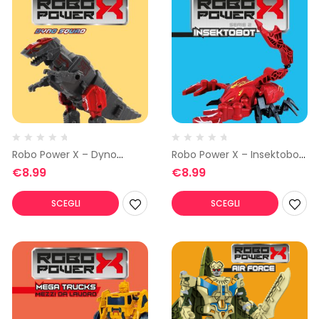
Robo Power X – Dyno
Robo Power X – Insektobot
Squad 3
2
€
8.99
€
8.99
SCEGLI
SCEGLI