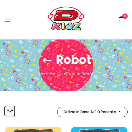
0
Robot
Home
Catalogo
Robot
Ordina In Base Al Più Recente