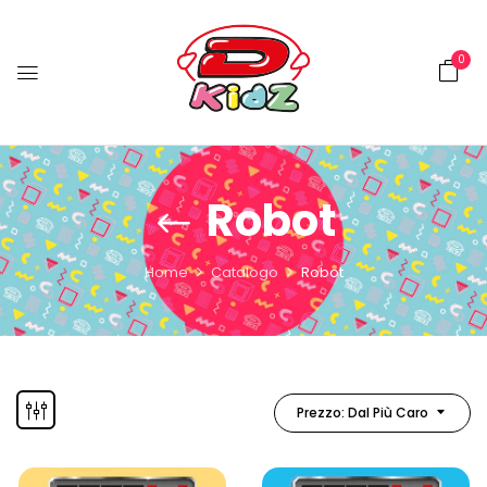
0
Robot
Home
Catalogo
Robot
Prezzo: Dal Più Caro