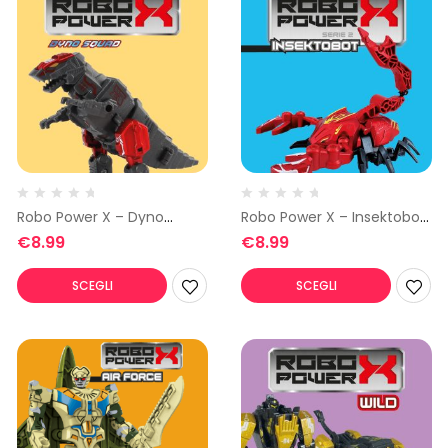
Robo Power X – Dyno
Robo Power X – Insektobot
Squad 3
2
€
8.99
€
8.99
SCEGLI
SCEGLI