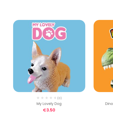
(0)
uri
My Lovely Dog
Dino
€
3.50