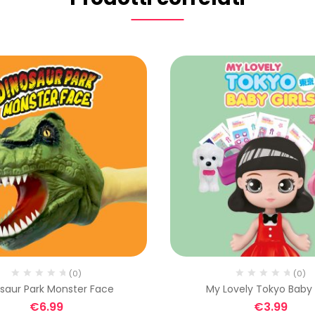
(0)
(0)
saur Park Monster Face
My Lovely Tokyo Baby 
€
6.99
€
3.99