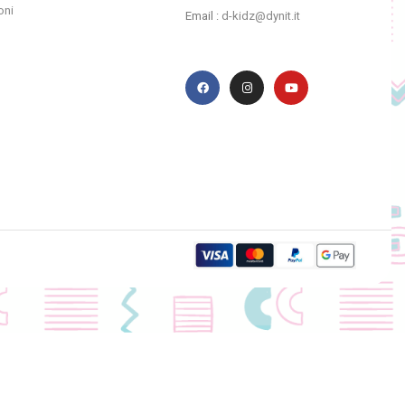
oni
Email :
d-kidz@dynit.it