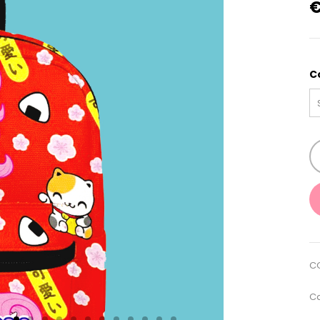
C
C
Ca