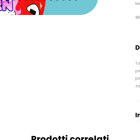
Ma
Sh
D
To
pe
pe
za
I
Prodotti correlati