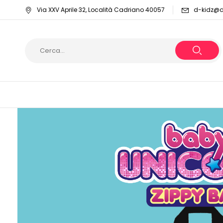
Via XXV Aprile 32, Località Cadriano 40057
d-kidz@dy