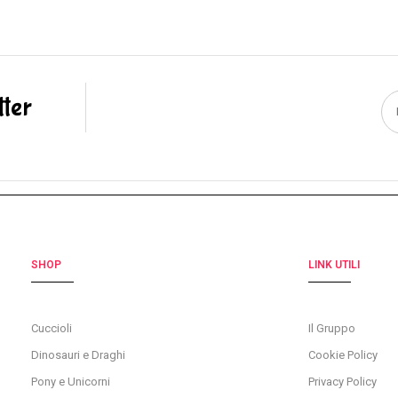
tter
SHOP
LINK UTILI
Cuccioli
Il Gruppo
Dinosauri e Draghi
Cookie Policy
Pony e Unicorni
Privacy Policy