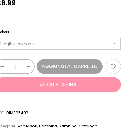
€
6.99
olori
AGGIUNGI AL CARRELLO
ACQUISTA ORA
OD:
DIM02549P
tegorie:
Accessori
,
Bambina
,
Bambino
,
Catalogo