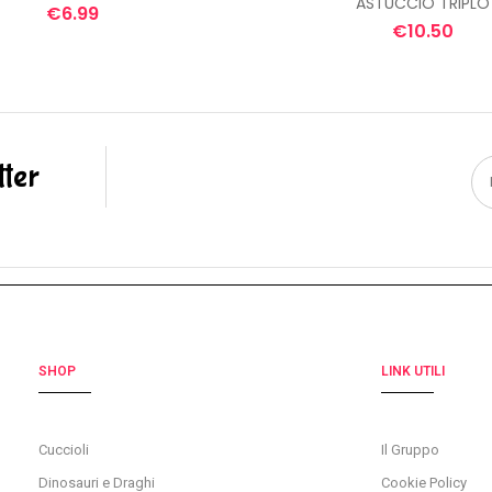
ASTUCCIO TRIPLO
€
6.99
€
10.50
tter
SHOP
LINK UTILI
Cuccioli
Il Gruppo
Dinosauri e Draghi
Cookie Policy