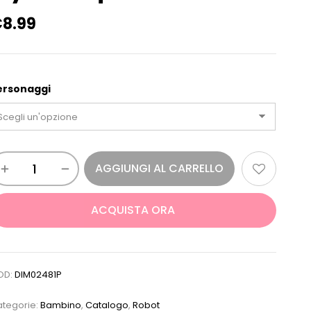
€
8.99
ersonaggi
AGGIUNGI AL CARRELLO
ACQUISTA ORA
OD:
DIM02481P
tegorie:
Bambino
,
Catalogo
,
Robot