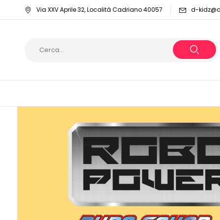
Via XXV Aprile 32, Località Cadriano 40057
d-kidz@dy