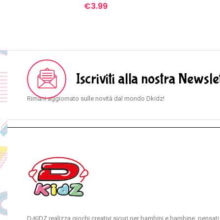
€
3.99
Iscriviti alla nostra Newsle
Rimani aggiornato sulle novità dal mondo Dkidz!
D-KIDZ realizza giochi creativi sicuri per bambini e bambine, pensati