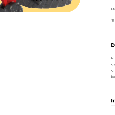
Ma
Sh
D
Nu
di
di
lo
I