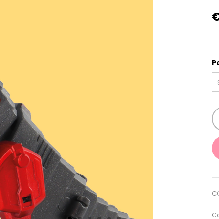
P
C
Ca