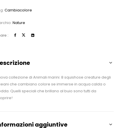
ag:
Cambiacolore
rchio:
Nature
are :
escrizione
ova collezione di Animali marini: 8 squishose creature degli
eani che cambiano colore se immerse in acqua calda o
edda. Quelli speciali che brillano al buio sono tutti da
oprire!
nformazioni aggiuntive