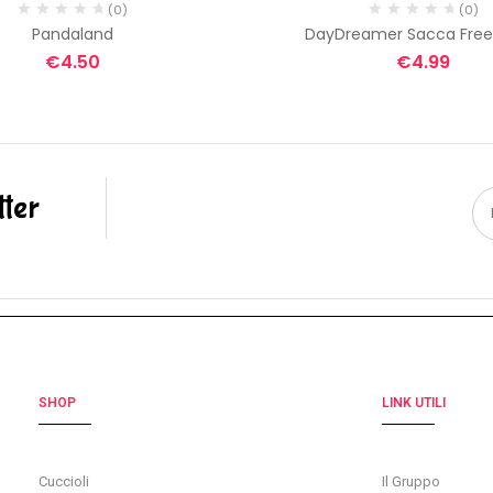
(0)
(0)
Pandaland
DayDreamer Sacca Fre
€
4.50
€
4.99
tter
SHOP
LINK UTILI
Cuccioli
Il Gruppo