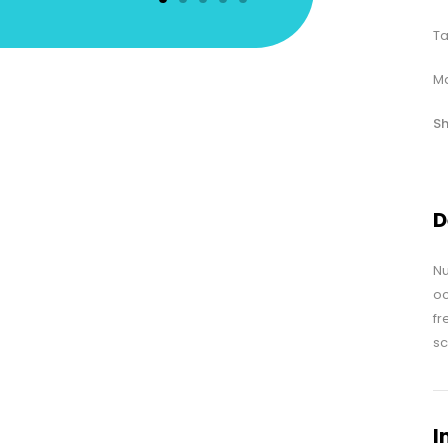
T
Ma
Sh
D
Nu
oc
fr
sc
I