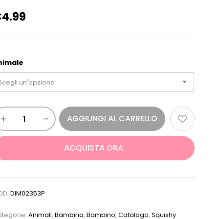
€
4.99
nimale
AGGIUNGI AL CARRELLO
ACQUISTA ORA
OD:
DIM02353P
tegorie:
Animali
,
Bambina
,
Bambino
,
Catalogo
,
Squishy