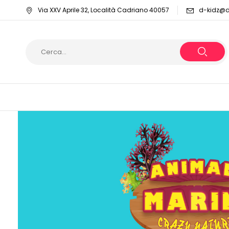
Via XXV Aprile 32, Località Cadriano 40057
d-kidz@dy