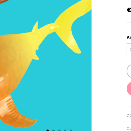
A
C
Ca